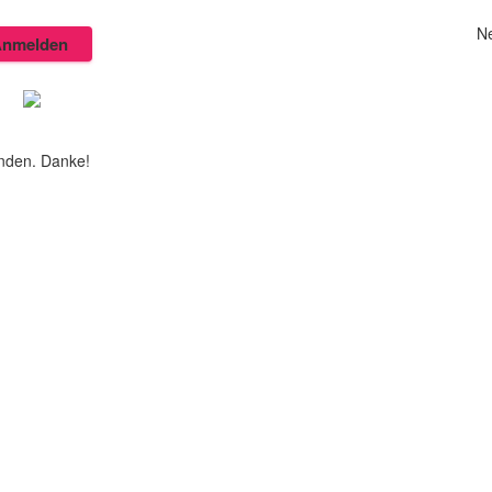
N
nmelden
enden. Danke!