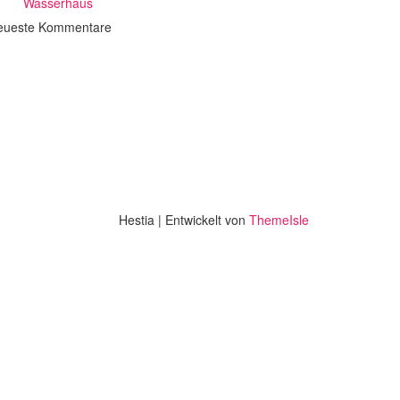
Wasserhaus
eueste Kommentare
Hestia | Entwickelt von
ThemeIsle