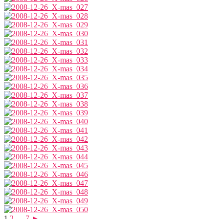
1
2
…
7
►