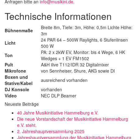
Anfragen bitte an
info@musikini.de
.
Technische Informationen
Breite 8m, Tiefe: 3m, Höhe: 0,5m Lichte Höhe:
Bühnenmaße
3m
24 PAR 64 – 500W Raylights, 6 Stufenlinsen
Licht
500 W
PA: 2 x 2kW EV, Monitor: bis 4 Wege, 6 HK
Ton
Wedges + 1 EV FM1502
Pult
A&H ilive T112/IDR 32 Digitalmixer
Mikrofone
von Sennheiser, Shure, AKG sowie DI
Boxen und
ausreichend vorhanden
Stative/Kabel
DJ Konsole
vorhanden
Video
NEC DLP Beamer
Neueste Beiträge
40 Jahre Musikinitiative Hammelburg e.V.
Die neue Vorstandschaft der Musikinitiative Hammelburg
e.V. steht.
2. Jahreshauptversammlung 2025
Jahreshauptversammlung der Musikinitiative Hammelburg