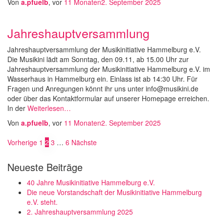
Von
a.pfuelb
, vor
11 Monaten
2. September 2025
Jahreshauptversammlung
Jahreshauptversammlung der Musikinitiative Hammelburg e.V.
Die Musikini lädt am Sonntag, den 09.11, ab 15.00 Uhr zur
Jahreshauptversammlung der Musikinitiative Hammelburg e.V. im
Wasserhaus in Hammelburg ein. Einlass ist ab 14:30 Uhr. Für
Fragen und Anregungen könnt ihr uns unter info@musikini.de
oder über das Kontaktformular auf unserer Homepage erreichen.
In der
Weiterlesen…
Von
a.pfuelb
, vor
11 Monaten
2. September 2025
Seitennummerierung
Vorherige
1
2
3
…
6
Nächste
der
Neueste Beiträge
Beiträge
40 Jahre Musikinitiative Hammelburg e.V.
Die neue Vorstandschaft der Musikinitiative Hammelburg
e.V. steht.
2. Jahreshauptversammlung 2025