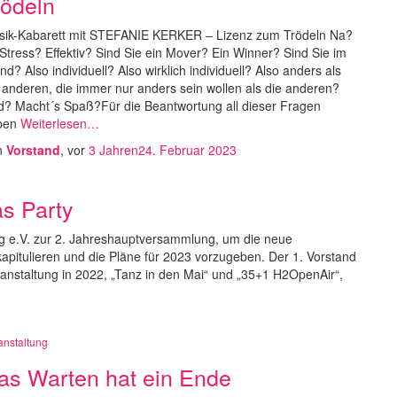
rödeln
sik-Kabarett mit STEFANIE KERKER – Lizenz zum Trödeln Na?
Stress? Effektiv? Sind Sie ein Mover? Ein Winner? Sind Sie im
nd? Also individuell? Also wirklich individuell? Also anders als
 anderen, die immer nur anders sein wollen als die anderen?
? Macht´s Spaß?Für die Beantwortung all dieser Fragen
ben
Weiterlesen…
n
Vorstand
, vor
3 Jahren
24. Februar 2023
as Party
rg e.V. zur 2. Jahreshauptversammlung, um die neue
apitulieren und die Pläne für 2023 vorzugeben. Der 1. Vorstand
ranstaltung in 2022, „Tanz in den Mai“ und „35+1 H2OpenAir“,
anstaltung
as Warten hat ein Ende