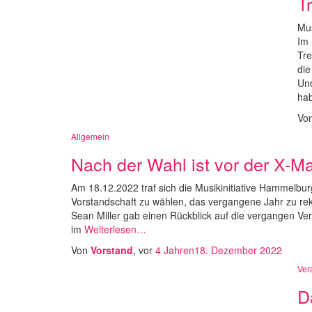
T
Mu
Im 
Tre
die
Und
ha
Vo
Allgemein
Nach der Wahl ist vor der X-M
Am 18.12.2022 traf sich die Musikinitiative Hammelbu
Vorstandschaft zu wählen, das vergangene Jahr zu rek
Sean Miller gab einen Rückblick auf die vergangen Ve
im
Weiterlesen…
Von
Vorstand
, vor
4 Jahren
18. Dezember 2022
Ver
D