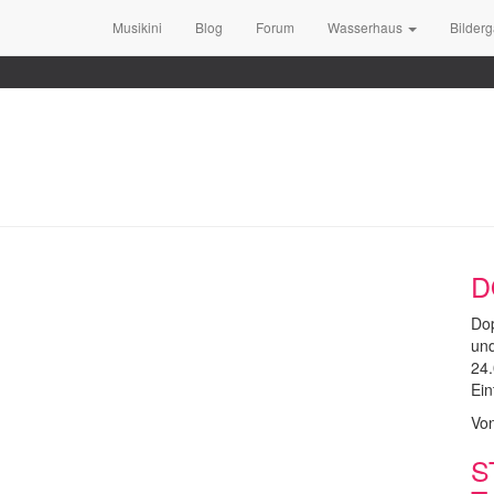
Musikini
Blog
Forum
Wasserhaus
Bilderg
D
Dop
und
24.
Ein
Vo
S