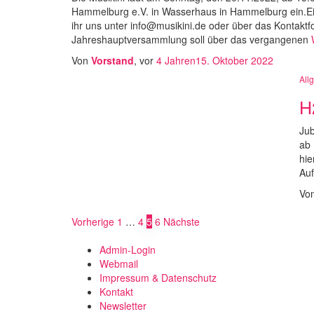
Hammelburg e.V. in Wasserhaus in Hammelburg ein.Ei
ihr uns unter info@musikini.de oder über das Kontakt
Jahreshauptversammlung soll über das vergangenen
W
Von
Vorstand
, vor
4 Jahren
15. Oktober 2022
All
H
Jub
ab 
hie
Auf
Vo
Seitennummerierung
Vorherige
1
…
4
5
6
Nächste
der
Admin-Login
Webmail
Beiträge
Impressum & Datenschutz
Kontakt
Newsletter