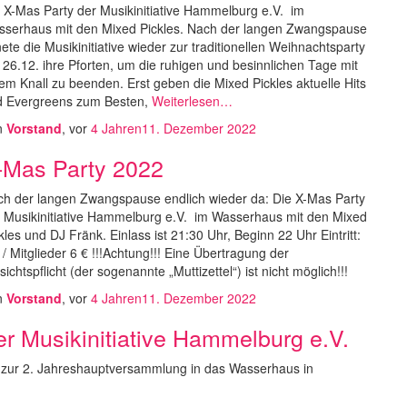
 X-Mas Party der Musikinitiative Hammelburg e.V. im
serhaus mit den Mixed Pickles. Nach der langen Zwangspause
nete die Musikinitiative wieder zur traditionellen Weihnachtsparty
26.12. ihre Pforten, um die ruhigen und besinnlichen Tage mit
em Knall zu beenden. Erst geben die Mixed Pickles aktuelle Hits
d Evergreens zum Besten,
Weiterlesen…
n
Vorstand
, vor
4 Jahren
11. Dezember 2022
-Mas Party 2022
h der langen Zwangspause endlich wieder da: Die X-Mas Party
 Musikinitiative Hammelburg e.V. im Wasserhaus mit den Mixed
kles und DJ Fränk. Einlass ist 21:30 Uhr, Beginn 22 Uhr Eintritt:
 / Mitglieder 6 € !!!Achtung!!! Eine Übertragung der
sichtspflicht (der sogenannte „Muttizettel“) ist nicht möglich!!!
n
Vorstand
, vor
4 Jahren
11. Dezember 2022
r Musikinitiative Hammelburg e.V.
r zur 2. Jahreshauptversammlung in das Wasserhaus in