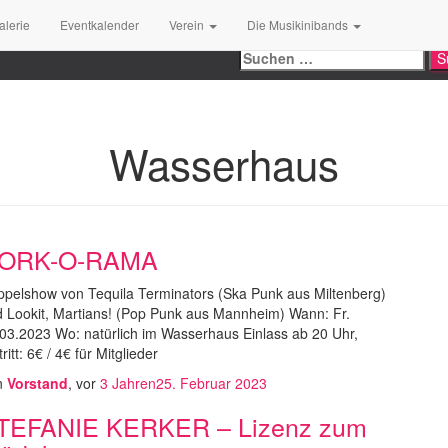
Search
alerie
Eventkalender
Verein
Die Musikinibands
Suchen
nach:
Wasserhaus
ORK-O-RAMA
pelshow von Tequila Terminators (Ska Punk aus Miltenberg)
 Lookit, Martians! (Pop Punk aus Mannheim) Wann: Fr.
03.2023 Wo: natürlich im Wasserhaus Einlass ab 20 Uhr,
tritt: 6€ / 4€ für Mitglieder
n
Vorstand
, vor
3 Jahren
25. Februar 2023
TEFANIE KERKER – Lizenz zum