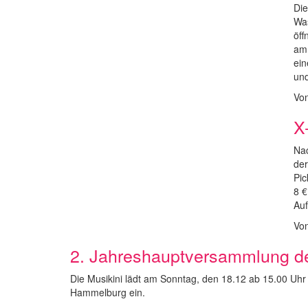
Die
Was
öff
am 
ein
un
Vo
X
Nac
der
Pic
8 €
Auf
Vo
2. Jahreshauptversammlung de
Die Musikini lädt am Sonntag, den 18.12 ab 15.00 Uh
Hammelburg ein.